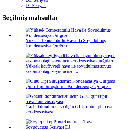
DD Seriyası
DJ Seriyası
Seçilmiş məhsullar
Yüksək Temperaturlu Hava ilə Soyudulmuş
Kondensasiya Qurğusu
Yüksək keyfiyyətli hava ilə soyudulmuş soyuq
saxlama otağı soyuducusu ...
Qutu Tipi Sürüşdürmə Kondensasiya Qurğusu
Gəzinti dondurucusu üçün GLU qutu tipli hava
kondensasiyası