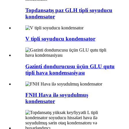
Topdansatış paz GLH tipli soyuducu
kondensator
V tipli soyuducu kondensator
Gəzinti dondurucusu üçün GLU qutu
tipli hava kondensasiyası
FNH Hava ilə soyudulmuş
kondensator