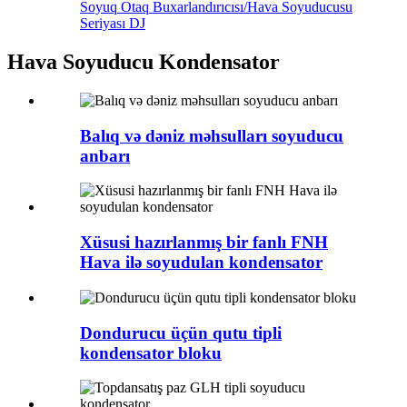
Soyuq Otaq Buxarlandırıcısı/Hava Soyuducusu
Seriyası DJ
Hava Soyuducu Kondensator
Balıq və dəniz məhsulları soyuducu
anbarı
Xüsusi hazırlanmış bir fanlı FNH
Hava ilə soyudulan kondensator
Dondurucu üçün qutu tipli
kondensator bloku