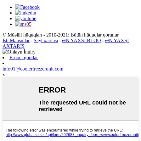
© Müəllif hüquqları - 2010-2021: Bütün hüquqlar qorunur.
İsti Məhsullar
-
Sayt xəritəsi
-
ƏN YAXŞI BLOQ
-
ƏN YAXŞI
AXTARIŞ
E-poçt göndər
info01@coolerfreezerunit.com
x