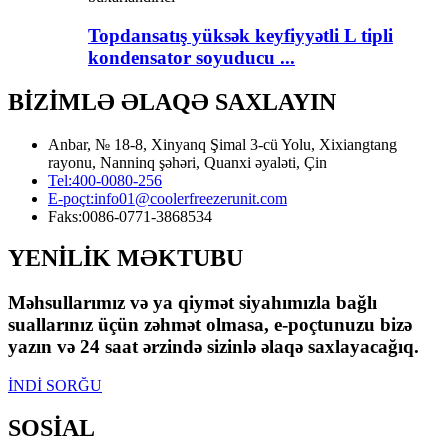
Topdansatış yüksək keyfiyyətli L tipli
kondensator soyuducu ...
BİZİMLƏ ƏLAQƏ SAXLAYIN
Anbar, № 18-8, Xinyanq Şimal 3-cü Yolu, Xixiangtang
rayonu, Nanninq şəhəri, Quanxi əyaləti, Çin
Tel:
400-0080-256
E-poçt:
info01@coolerfreezerunit.com
Faks:
0086-0771-3868534
YENİLİK MƏKTUBU
Məhsullarımız və ya qiymət siyahımızla bağlı
suallarınız üçün zəhmət olmasa, e-poçtunuzu bizə
yazın və 24 saat ərzində sizinlə əlaqə saxlayacağıq.
İNDİ SORĞU
SOSİAL