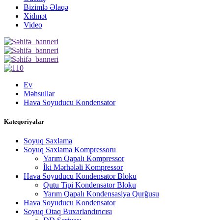
Bizimlə Əlaqə
Xidmət
Video
Ev
Məhsullar
Hava Soyuducu Kondensator
Kateqoriyalar
Soyuq Saxlama
Soyuq Saxlama Kompressoru
Yarım Qapalı Kompressor
İki Mərhələli Kompressor
Hava Soyuducu Kondensator Bloku
Qutu Tipi Kondensator Bloku
Yarım Qapalı Kondensasiya Qurğusu
Hava Soyuducu Kondensator
Soyuq Otaq Buxarlandırıcısı