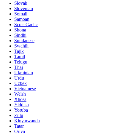
Slovak
Slovenian
Somali
Samoan
Scots Gaelic
Shona
Sindhi
Sundanese
Swahili
Tajik
Tamil
Telugu
Thai
Ukrainian
Urdu
Uzbek
Vietnamese
Welsh
Xhosa
Yiddish
Yoruba
Zulu
Kinyarwanda
Tatar
Oriya