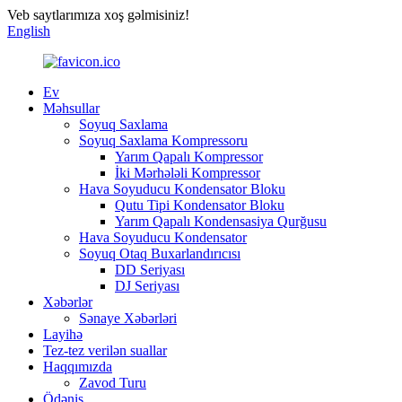
Veb saytlarımıza xoş gəlmisiniz!
English
Ev
Məhsullar
Soyuq Saxlama
Soyuq Saxlama Kompressoru
Yarım Qapalı Kompressor
İki Mərhələli Kompressor
Hava Soyuducu Kondensator Bloku
Qutu Tipi Kondensator Bloku
Yarım Qapalı Kondensasiya Qurğusu
Hava Soyuducu Kondensator
Soyuq Otaq Buxarlandırıcısı
DD Seriyası
DJ Seriyası
Xəbərlər
Sənaye Xəbərləri
Layihə
Tez-tez verilən suallar
Haqqımızda
Zavod Turu
Ödəniş