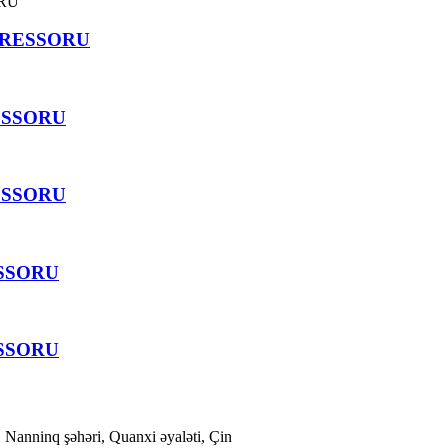
PRESSORU
ESSORU
ESSORU
ESSORU
ESSORU
Nanninq şəhəri, Quanxi əyaləti, Çin