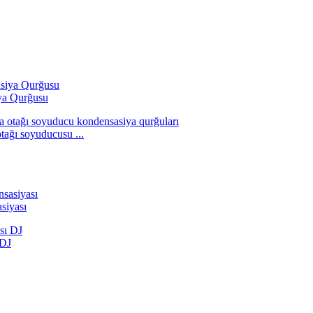
ya Qurğusu
tağı soyuducusu ...
siyası
 DJ