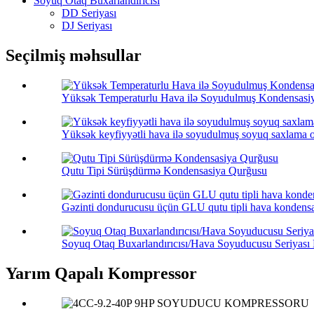
Soyuq Otaq Buxarlandırıcısı
DD Seriyası
DJ Seriyası
Seçilmiş məhsullar
Yüksək Temperaturlu Hava ilə Soyudulmuş Kondensasi
Yüksək keyfiyyətli hava ilə soyudulmuş soyuq saxlama o
Qutu Tipi Sürüşdürmə Kondensasiya Qurğusu
Gəzinti dondurucusu üçün GLU qutu tipli hava kondensa
Soyuq Otaq Buxarlandırıcısı/Hava Soyuducusu Seriyası
Yarım Qapalı Kompressor