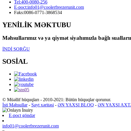
Tel:
400-0080-256
E-poçt:
info01@coolerfreezerunit.com
Faks:
0086-0771-3868534
YENİLİK MƏKTUBU
Məhsullarımız və ya qiymət siyahımızla bağlı sualları
İNDİ SORĞU
SOSİAL
© Müəllif hüquqları - 2010-2021: Bütün hüquqlar qorunur.
İsti Məhsullar
-
Sayt xəritəsi
-
ƏN YAXŞI BLOQ
-
ƏN YAXŞI AXT
E-poçt göndər
info01@coolerfreezerunit.com