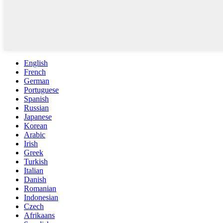
English
French
German
Portuguese
Spanish
Russian
Japanese
Korean
Arabic
Irish
Greek
Turkish
Italian
Danish
Romanian
Indonesian
Czech
Afrikaans