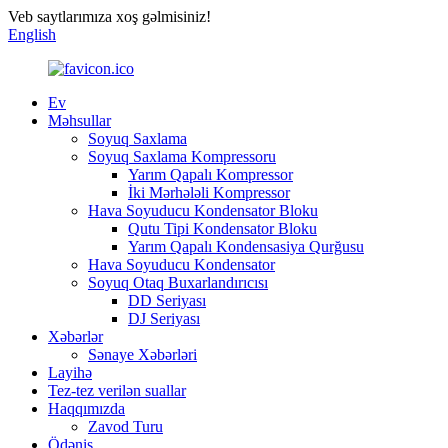
Veb saytlarımıza xoş gəlmisiniz!
English
Ev
Məhsullar
Soyuq Saxlama
Soyuq Saxlama Kompressoru
Yarım Qapalı Kompressor
İki Mərhələli Kompressor
Hava Soyuducu Kondensator Bloku
Qutu Tipi Kondensator Bloku
Yarım Qapalı Kondensasiya Qurğusu
Hava Soyuducu Kondensator
Soyuq Otaq Buxarlandırıcısı
DD Seriyası
DJ Seriyası
Xəbərlər
Sənaye Xəbərləri
Layihə
Tez-tez verilən suallar
Haqqımızda
Zavod Turu
Ödəniş