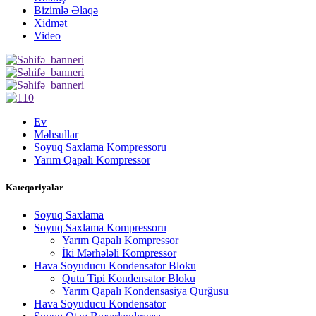
Bizimlə Əlaqə
Xidmət
Video
Ev
Məhsullar
Soyuq Saxlama Kompressoru
Yarım Qapalı Kompressor
Kateqoriyalar
Soyuq Saxlama
Soyuq Saxlama Kompressoru
Yarım Qapalı Kompressor
İki Mərhələli Kompressor
Hava Soyuducu Kondensator Bloku
Qutu Tipi Kondensator Bloku
Yarım Qapalı Kondensasiya Qurğusu
Hava Soyuducu Kondensator