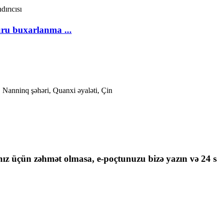
ru buxarlanma ...
Nanninq şəhəri, Quanxi əyaləti, Çin
nız üçün zəhmət olmasa, e-poçtunuzu bizə yazın və 24 sa