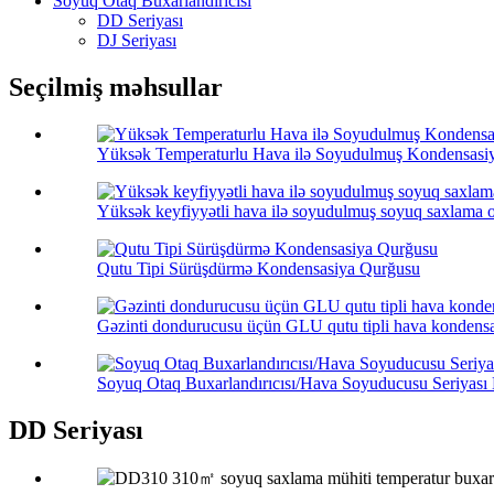
Soyuq Otaq Buxarlandırıcısı
DD Seriyası
DJ Seriyası
Seçilmiş məhsullar
Yüksək Temperaturlu Hava ilə Soyudulmuş Kondensasi
Yüksək keyfiyyətli hava ilə soyudulmuş soyuq saxlama o
Qutu Tipi Sürüşdürmə Kondensasiya Qurğusu
Gəzinti dondurucusu üçün GLU qutu tipli hava kondensa
Soyuq Otaq Buxarlandırıcısı/Hava Soyuducusu Seriyası
DD Seriyası