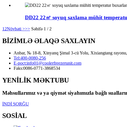
DD22 22㎡ soyuq saxlama mühit temperatu
1
2
Növbəti >
>>
Səhifə 1 / 2
BİZİMLƏ ƏLAQƏ SAXLAYIN
Anbar, № 18-8, Xinyanq Şimal 3-cü Yolu, Xixiangtang rayonu, 
Tel:
400-0080-256
E-poçt:
info01@coolerfreezerunit.com
Faks:
0086-0771-3868534
YENİLİK MƏKTUBU
Məhsullarımız və ya qiymət siyahımızla bağlı sualları
İNDİ SORĞU
SOSİAL