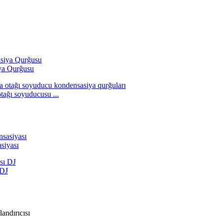
ya Qurğusu
tağı soyuducusu ...
siyası
 DJ