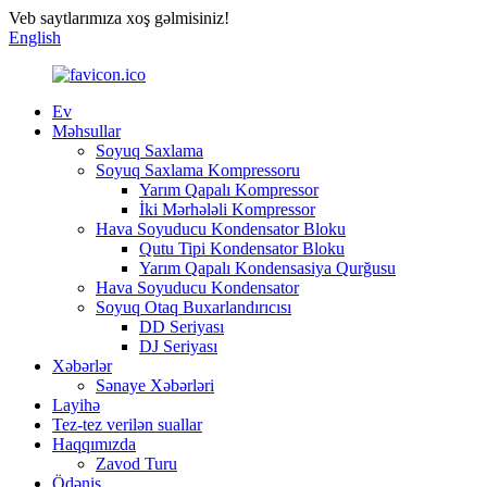
Veb saytlarımıza xoş gəlmisiniz!
English
Ev
Məhsullar
Soyuq Saxlama
Soyuq Saxlama Kompressoru
Yarım Qapalı Kompressor
İki Mərhələli Kompressor
Hava Soyuducu Kondensator Bloku
Qutu Tipi Kondensator Bloku
Yarım Qapalı Kondensasiya Qurğusu
Hava Soyuducu Kondensator
Soyuq Otaq Buxarlandırıcısı
DD Seriyası
DJ Seriyası
Xəbərlər
Sənaye Xəbərləri
Layihə
Tez-tez verilən suallar
Haqqımızda
Zavod Turu
Ödəniş