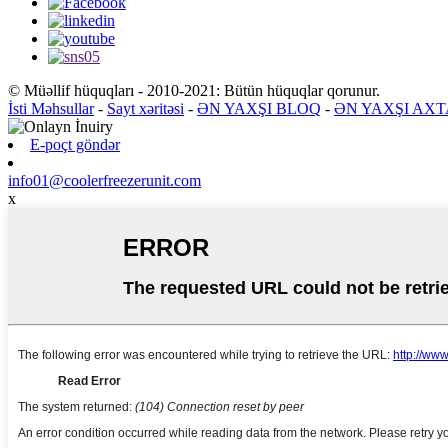
© Müəllif hüquqları - 2010-2021: Bütün hüquqlar qorunur.
İsti Məhsullar
-
Sayt xəritəsi
-
ƏN YAXŞI BLOQ
-
ƏN YAXŞI AXT
E-poçt göndər
info01@coolerfreezerunit.com
x