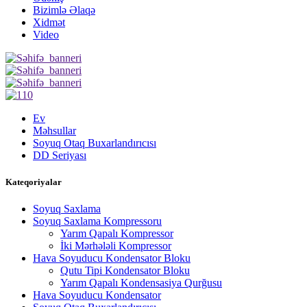
Bizimlə Əlaqə
Xidmət
Video
Ev
Məhsullar
Soyuq Otaq Buxarlandırıcısı
DD Seriyası
Kateqoriyalar
Soyuq Saxlama
Soyuq Saxlama Kompressoru
Yarım Qapalı Kompressor
İki Mərhələli Kompressor
Hava Soyuducu Kondensator Bloku
Qutu Tipi Kondensator Bloku
Yarım Qapalı Kondensasiya Qurğusu
Hava Soyuducu Kondensator