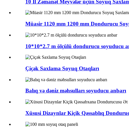
10 İl Zəmanət Meyvələr üçün Soyuq Saxlama
Müasir 1120 mm 1200 mm Dondurucu Soyuq
10*10*2.7 m ölçülü dondurucu soyuducu 
Çiçək Saxlama Soyuq Otaqları
Balıq və dəniz məhsulları soyuducu anbarı
Xüsusi Dizaynlar Kiçik Qəssablıq Donduruc