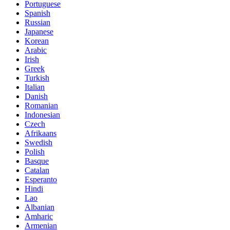
Portuguese
Spanish
Russian
Japanese
Korean
Arabic
Irish
Greek
Turkish
Italian
Danish
Romanian
Indonesian
Czech
Afrikaans
Swedish
Polish
Basque
Catalan
Esperanto
Hindi
Lao
Albanian
Amharic
Armenian