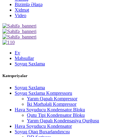
Bizimlə Əlaqə
Xidmət
Video
Ev
Məhsullar
Soyuq Saxlama
Kateqoriyalar
Soyuq Saxlama
Soyuq Saxlama Kompressoru
Yarım Qapalı Kompressor
İki Mərhələli Kompressor
Hava Soyuducu Kondensator Bloku
Qutu Tipi Kondensator Bloku
Yarım Qapalı Kondensasiya Qurğusu
Hava Soyuducu Kondensator
Soyuq Otaq Buxarlandırıcısı