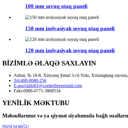
100 mm soyuq otaq paneli
150 mm izolyasiyalı soyuq otaq paneli
120 mm izolyasiyalı soyuq otaq paneli
BİZİMLƏ ƏLAQƏ SAXLAYIN
Anbar, № 18-8, Xinyanq Şimal 3-cü Yolu, Xixiangtang rayonu, 
Tel:
400-0080-256
E-poçt:
info01@coolerfreezerunit.com
Faks:
0086-0771-3868534
YENİLİK MƏKTUBU
Məhsullarımız və ya qiymət siyahımızla bağlı sualları
İNDİ SORĞU