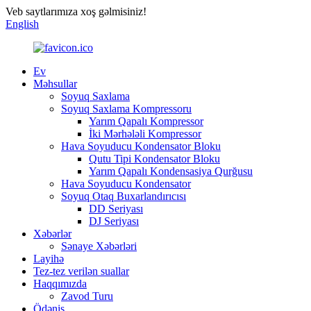
Veb saytlarımıza xoş gəlmisiniz!
English
Ev
Məhsullar
Soyuq Saxlama
Soyuq Saxlama Kompressoru
Yarım Qapalı Kompressor
İki Mərhələli Kompressor
Hava Soyuducu Kondensator Bloku
Qutu Tipi Kondensator Bloku
Yarım Qapalı Kondensasiya Qurğusu
Hava Soyuducu Kondensator
Soyuq Otaq Buxarlandırıcısı
DD Seriyası
DJ Seriyası
Xəbərlər
Sənaye Xəbərləri
Layihə
Tez-tez verilən suallar
Haqqımızda
Zavod Turu
Ödəniş