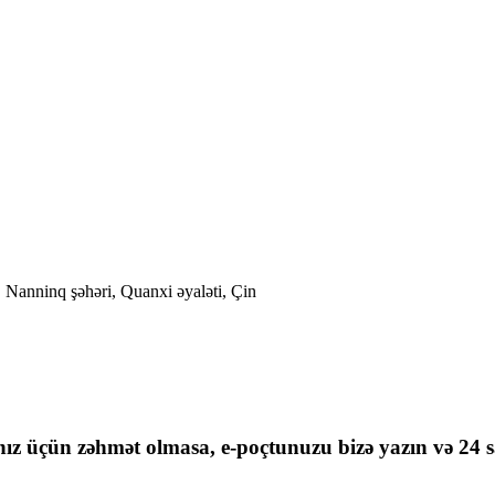
Nanninq şəhəri, Quanxi əyaləti, Çin
nız üçün zəhmət olmasa, e-poçtunuzu bizə yazın və 24 sa