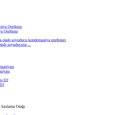
ya Qurğusu
tağı soyuducusu ...
siyası
 DJ