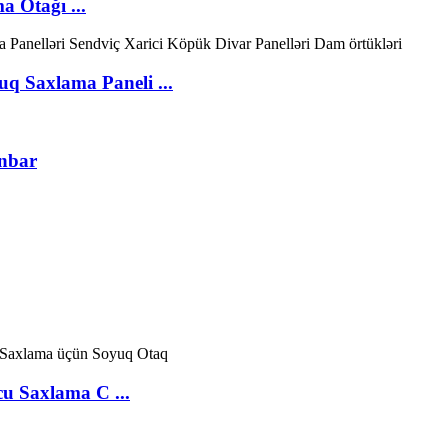
 Otağı ...
 Saxlama Paneli ...
anbar
u Saxlama C ...