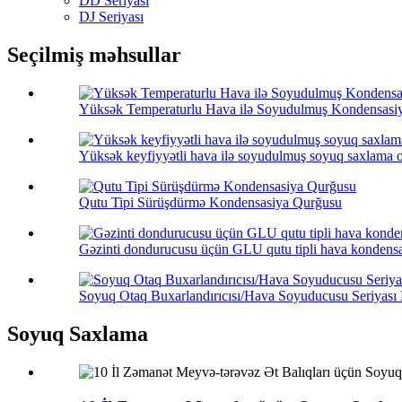
DD Seriyası
DJ Seriyası
Seçilmiş məhsullar
Yüksək Temperaturlu Hava ilə Soyudulmuş Kondensasi
Yüksək keyfiyyətli hava ilə soyudulmuş soyuq saxlama o
Qutu Tipi Sürüşdürmə Kondensasiya Qurğusu
Gəzinti dondurucusu üçün GLU qutu tipli hava kondensa
Soyuq Otaq Buxarlandırıcısı/Hava Soyuducusu Seriyası
Soyuq Saxlama