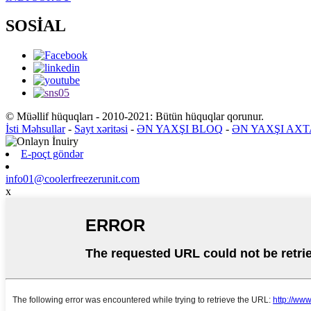
SOSİAL
© Müəllif hüquqları - 2010-2021: Bütün hüquqlar qorunur.
İsti Məhsullar
-
Sayt xəritəsi
-
ƏN YAXŞI BLOQ
-
ƏN YAXŞI AXT
E-poçt göndər
info01@coolerfreezerunit.com
x