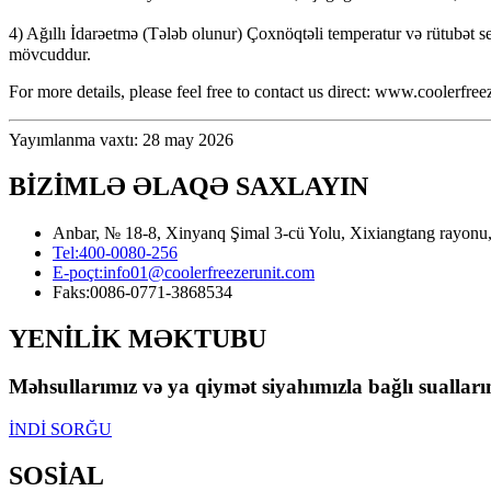
4) Ağıllı İdarəetmə (Tələb olunur) Çoxnöqtəli temperatur və rütubət
mövcuddur.
For more details, please feel free to contact us direct: www.cooler
Yayımlanma vaxtı: 28 may 2026
BİZİMLƏ ƏLAQƏ SAXLAYIN
Anbar, № 18-8, Xinyanq Şimal 3-cü Yolu, Xixiangtang rayonu, 
Tel:
400-0080-256
E-poçt:
info01@coolerfreezerunit.com
Faks:
0086-0771-3868534
YENİLİK MƏKTUBU
Məhsullarımız və ya qiymət siyahımızla bağlı sualları
İNDİ SORĞU
SOSİAL