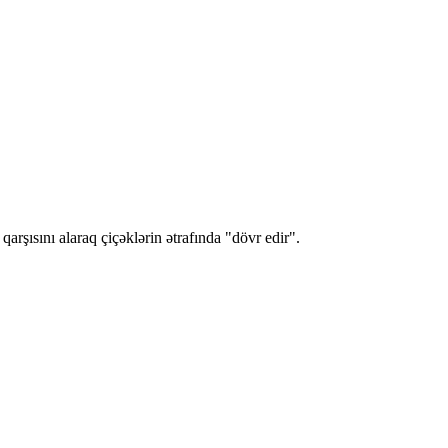
arşısını alaraq çiçəklərin ətrafında "dövr edir".