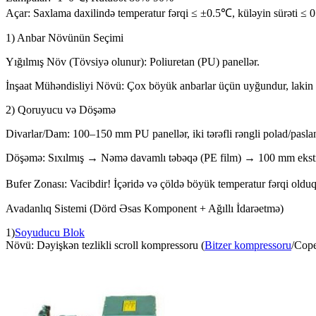
Açar: Saxlama daxilində temperatur fərqi ≤ ±0.5℃, küləyin sürəti ≤ 0
1) Anbar Növünün Seçimi
Yığılmış Növ (Tövsiyə olunur): Poliuretan (PU) panellər.
İnşaat Mühəndisliyi Növü: Çox böyük anbarlar üçün uyğundur, lakin uzu
2) Qoruyucu və Döşəmə
Divarlar/Dam: 100–150 mm PU panellər, iki tərəfli rəngli polad/pasla
Döşəmə: Sıxılmış → Nəmə davamlı təbəqə (PE film) → 100 mm ekstrüd
Bufer Zonası: Vacibdir! İçəridə və çöldə böyük temperatur fərqi oldu
Avadanlıq Sistemi (Dörd Əsas Komponent + Ağıllı İdarəetmə)
1)
Soyuducu Blok
Növü: Dəyişkən tezlikli scroll kompressoru (
Bitzer kompressoru
/Cope