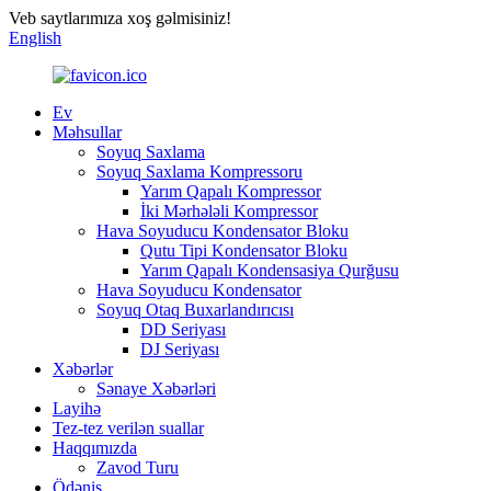
Veb saytlarımıza xoş gəlmisiniz!
English
Ev
Məhsullar
Soyuq Saxlama
Soyuq Saxlama Kompressoru
Yarım Qapalı Kompressor
İki Mərhələli Kompressor
Hava Soyuducu Kondensator Bloku
Qutu Tipi Kondensator Bloku
Yarım Qapalı Kondensasiya Qurğusu
Hava Soyuducu Kondensator
Soyuq Otaq Buxarlandırıcısı
DD Seriyası
DJ Seriyası
Xəbərlər
Sənaye Xəbərləri
Layihə
Tez-tez verilən suallar
Haqqımızda
Zavod Turu
Ödəniş