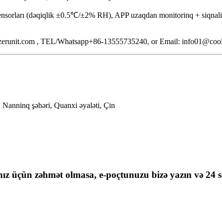
 sensorları (dəqiqlik ±0.5℃/±2% RH), APP uzaqdan monitorinq + siqnali
freezerunit.com , TEL/Whatsapp+86-13555735240, or Email: info01@cool
Nanninq şəhəri, Quanxi əyaləti, Çin
nız üçün zəhmət olmasa, e-poçtunuzu bizə yazın və 24 sa