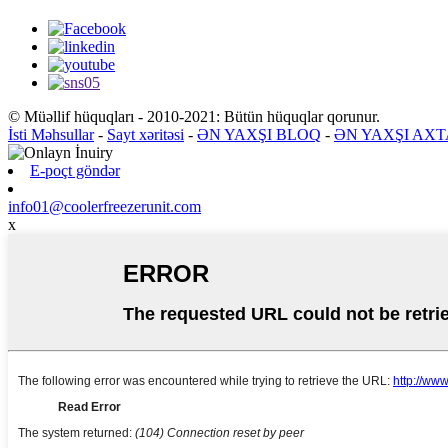
© Müəllif hüquqları - 2010-2021: Bütün hüquqlar qorunur.
İsti Məhsullar
-
Sayt xəritəsi
-
ƏN YAXŞI BLOQ
-
ƏN YAXŞI AXT
E-poçt göndər
info01@coolerfreezerunit.com
x