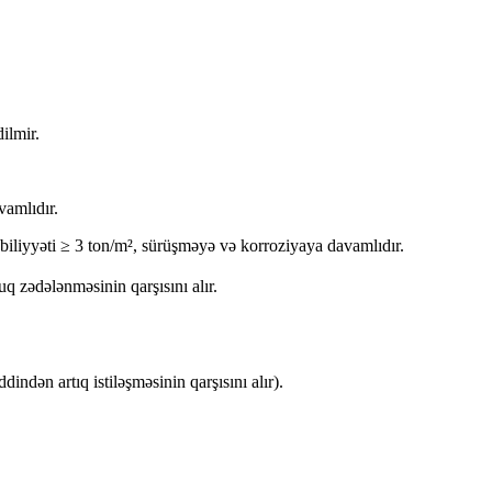
ilmir.
vamlıdır.
iyyəti ≥ 3 ton/m², sürüşməyə və korroziyaya davamlıdır.
 zədələnməsinin qarşısını alır.
ndən artıq istiləşməsinin qarşısını alır).