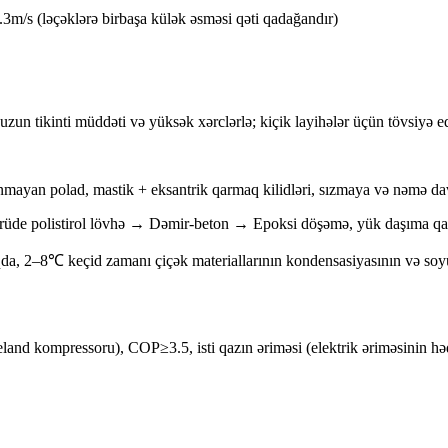
.3m/s (ləçəklərə birbaşa külək əsməsi qəti qadağandır)
n tikinti müddəti və yüksək xərclərlə; kiçik layihələr üçün tövsiyə ed
nmayan polad, mastik + eksantrik qarmaq kilidləri, sızmaya və nəmə da
e polistirol lövhə → Dəmir-beton → Epoksi döşəmə, yük daşıma qabil
qda, 2–8℃ keçid zamanı çiçək materiallarının kondensasiyasının və soyuq
land kompressoru), COP≥3.5, isti qazın əriməsi (elektrik əriməsinin həddi