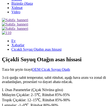
Bizimlə Əlaqə
Xidmət
Video
Ev
Xəbərlər
Çiçəkli Soyuq Otağın əsas hissəsi
Çiçəkli Soyuq Otağın əsas hissəsi
Təzə bir şeyin özəyi
OEM Çiçək Soyuq Otağı
3-cü qurğu sabit temperatur, sabit rütubət, aşağı hava axını və zonal 
avadanlıqları, prosesləri və dəyəri əhatə edəcək.
I. Əsas Parametrlər (Çiçək Növünə görə)
Mülayim Çiçəklər: 2–5℃, Rütubət 85%-95%
Tropik Çiçəklər: 12–15℃, Rütubət 85%-90%
Lampalar: -1–0℃, Rütubət 80%-90%