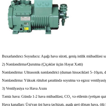
Buxarlandırıcı Soyuducu: Aşağı hava sürəti, geniş istilik mübadiləsi sa
2) Nəmləndirmə/Qurutma (Çiçəklər üçün Həyat Xətti)
Nəmləndirmə: Ultrasonik nəmləndirici (duman hissəcikləri 5–10μm, da
Nəmləndirmə: Yüksək rütubət şəraitində soyutma və egzoz ventilyasiyası
3) Ventilyasiya və Hava Axını
Təmiz hava: Gündə 1-2 hava mübadiləsi, CO₂ və etilenin (yetişən qaz
Hava kanalları: Üst/yan üst hava təchizatı, aşağı geri dönən hava, ölü