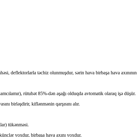
həsi, deflektorlarla təchiz olunmuşdur, sərin hava birbaşa hava axınının q
mcılamır), rütubət 85%-dən aşağı olduqda avtomatik olaraq işə düşür.
nı birləşdirir, kiflənmənin qarşısını alır.
lar) tükənməsi.
 künclər yoxdur, birbaşa hava axını yoxdur.