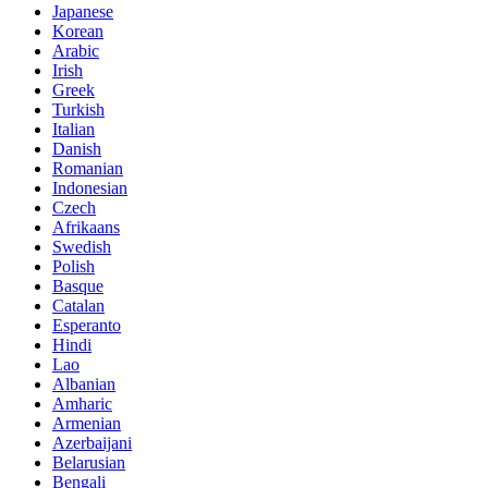
Japanese
Korean
Arabic
Irish
Greek
Turkish
Italian
Danish
Romanian
Indonesian
Czech
Afrikaans
Swedish
Polish
Basque
Catalan
Esperanto
Hindi
Lao
Albanian
Amharic
Armenian
Azerbaijani
Belarusian
Bengali